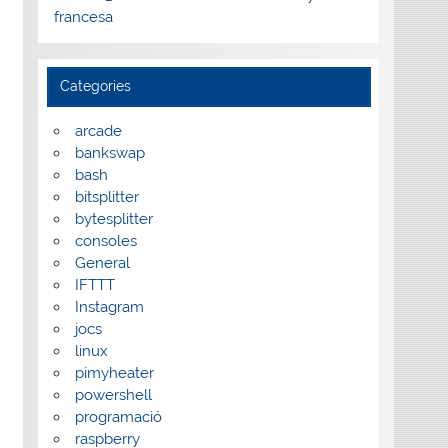
francesa
Categories
arcade
bankswap
bash
bitsplitter
bytesplitter
consoles
General
IFTTT
Instagram
jocs
linux
pimyheater
powershell
programació
raspberry