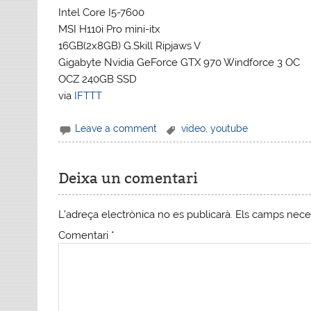
Intel Core I5-7600
MSI H110i Pro mini-itx
16GB(2x8GB) G.Skill Ripjaws V
Gigabyte Nvidia GeForce GTX 970 Windforce 3 OC
OCZ 240GB SSD
via
IFTTT
Leave a comment
video
,
youtube
Deixa un comentari
L'adreça electrònica no es publicarà.
Els camps nece
Comentari
*