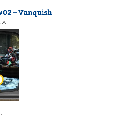
 #02 – Vanquish
ube
c