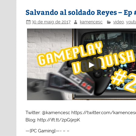
Salvando al soldado Reyes – Ep
30 de maig de 2017
kamencesc
video
,
yout
Twitter: @kamencesc https://twitter.com/kamences
Blog: http://ift.tt/2pG9rpK
—[PC Gaming]—- – –