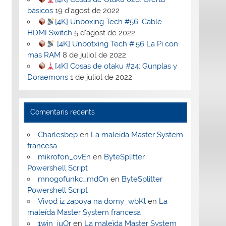
básicos
19 d'agost de 2022
[4K] Unboxing Tech #56: Cable
HDMI Switch
5 d'agost de 2022
[4K] Unbotxing Tech #:56 La Pi con
mas RAM
8 de juliol de 2022
[4K] Cosas de otaku #24: Gunplas y
Doraemons
1 de juliol de 2022
Comentaris recents
Charlesbep
en
La maleïda Master System
francesa
mikrofon_ovEn
en
ByteSplitter
Powershell Script
mnogofunkc_mdOn
en
ByteSplitter
Powershell Script
Vivod iz zapoya na domy_wbKl
en
La
maleïda Master System francesa
1win_iuOr
en
La maleïda Master System