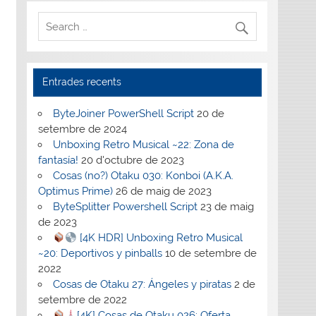
Entrades recents
ByteJoiner PowerShell Script
20 de
setembre de 2024
Unboxing Retro Musical ~22: Zona de
fantasía!
20 d'octubre de 2023
Cosas (no?) Otaku 030: Konboi (A.K.A.
Optimus Prime)
26 de maig de 2023
ByteSplitter Powershell Script
23 de maig
de 2023
[4K HDR] Unboxing Retro Musical
~20: Deportivos y pinballs
10 de setembre de
2022
Cosas de Otaku 27: Ángeles y piratas
2 de
setembre de 2022
[4K] Cosas de Otaku 026: Oferta