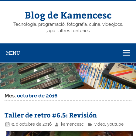
Skip
to
content
Blog de Kamencesc
Tecnologia, programació, fotografía, cuina, videojocs,
japó i altres tonteries
MENU
Mes:
octubre de 2016
Taller de retro #6.5: Revisión
31 d'octubre de 2016
kamencesc
video
,
youtube