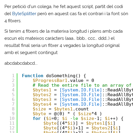
Per petició d’un colega, he fet aquest script, partit del codi
del
ByteSplitter
però en aquest cas fa el contrari i la font són
4 fitxers.
Si tenim 4 fitxers de la materixa longitud i plens amb cada
escun els mateixos caràcters (aaa… bbb… ccc… ddd…) el
resultat final seria un fitxer 4 vegades la longitud original
amb el seguent contingut
abcdabcdabcd….
1
Function
doSomething() {
2
$ProgressBar1
.value = 0
3
# Read the entire file to an array of
4
$bytes1
= 
[System.IO.File]
::ReadAllBy
5
$bytes2
= 
[System.IO.File]
::ReadAllBy
6
$bytes3
= 
[System.IO.File]
::ReadAllBy
7
$bytes4
= 
[System.IO.File]
::ReadAllBy
8
$size
= 
$bytes1
.count
9
$byte
= @(0) * ( 
$size
*4 )
10
for
(
$i
=0; 
$i
-le
$size
-1; 
$i
++) {
11
$byte
[(4*
$i
)] = 
$bytes1
[
$i
]
12
$byte
[(4*
$i
)+1] = 
$bytes2
[
$i
]
13
$byte
[(4*
$i
)+2] = 
$bytes3
[
$i
]