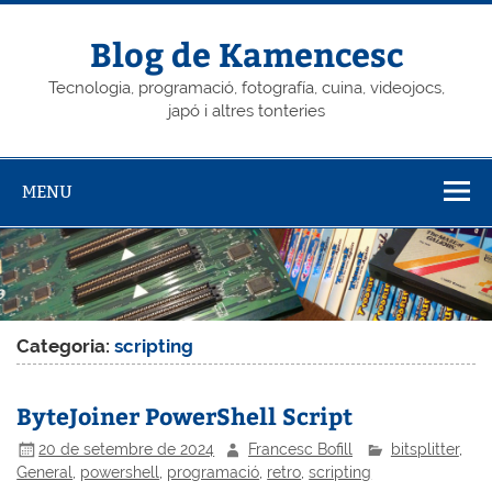
Skip
to
content
Blog de Kamencesc
Tecnologia, programació, fotografía, cuina, videojocs,
japó i altres tonteries
MENU
Categoria:
scripting
ByteJoiner PowerShell Script
20 de setembre de 2024
Francesc Bofill
bitsplitter
,
General
,
powershell
,
programació
,
retro
,
scripting