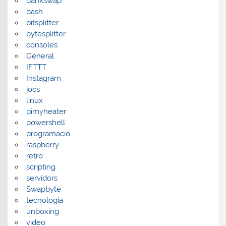
bankswap
bash
bitsplitter
bytesplitter
consoles
General
IFTTT
Instagram
jocs
linux
pimyheater
powershell
programació
raspberry
retro
scripting
servidors
Swapbyte
tecnologia
unboxing
video