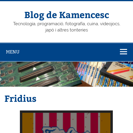
Skip
to
content
Blog de Kamencesc
Tecnologia, programació, fotografía, cuina, videojocs,
japó i altres tonteries
MENU
Fridius