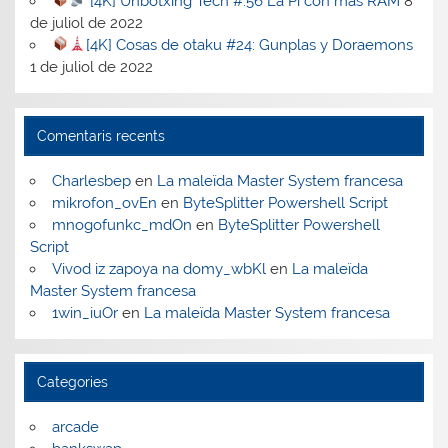
[4K] Unbotxing Tech #:56 La Pi con mas RAM
8
de juliol de 2022
[4K] Cosas de otaku #24: Gunplas y Doraemons
1 de juliol de 2022
Comentaris recents
Charlesbep
en
La maleïda Master System francesa
mikrofon_ovEn
en
ByteSplitter Powershell Script
mnogofunkc_mdOn
en
ByteSplitter Powershell
Script
Vivod iz zapoya na domy_wbKl
en
La maleïda
Master System francesa
1win_iuOr
en
La maleïda Master System francesa
Categories
arcade