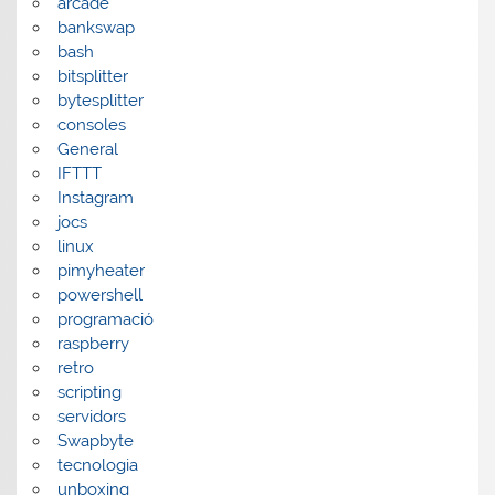
arcade
bankswap
bash
bitsplitter
bytesplitter
consoles
General
IFTTT
Instagram
jocs
linux
pimyheater
powershell
programació
raspberry
retro
scripting
servidors
Swapbyte
tecnologia
unboxing