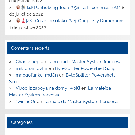
d'agost de 2022
[4K] Unbotxing Tech #:56 La Pi con mas RAM
8
de juliol de 2022
[4K] Cosas de otaku #24: Gunplas y Doraemons
1 de juliol de 2022
Comentaris recents
Charlesbep
en
La maleïda Master System francesa
mikrofon_ovEn
en
ByteSplitter Powershell Script
mnogofunkc_mdOn
en
ByteSplitter Powershell
Script
Vivod iz zapoya na domy_wbKl
en
La maleïda
Master System francesa
1win_iuOr
en
La maleïda Master System francesa
Categories