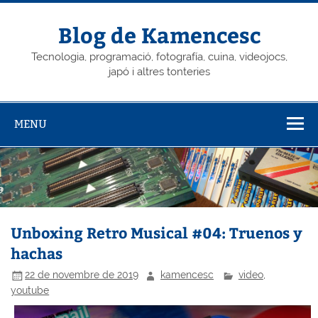
Skip
to
content
Blog de Kamencesc
Tecnologia, programació, fotografía, cuina, videojocs,
japó i altres tonteries
MENU
Unboxing Retro Musical #04: Truenos y
hachas
22 de novembre de 2019
kamencesc
video
,
youtube