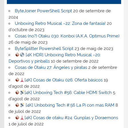
ByteJoiner PowerShell Script
20 de setembre de
2024
Unboxing Retro Musical ~22: Zona de fantasía!
20
d'octubre de 2023
Cosas (no?) Otaku 030: Konboi (A.K.A. Optimus Prime)
26 de maig de 2023
ByteSplitter Powershell Script
23 de maig de 2023
[4K HDR] Unboxing Retro Musical ~20:
Deportivos y pinballs
10 de setembre de 2022
Cosas de Otaku 27: Ángeles y piratas
2 de setembre
de 2022
[4K] Cosas de Otaku 026: Oferta básicos
19
d'agost de 2022
[4K] Unboxing Tech #56: Cable HDMI Switch
5
d'agost de 2022
[4K] Unbotxing Tech #:56 La Pi con mas RAM
8
de juliol de 2022
[4K] Cosas de otaku #24: Gunplas y Doraemons
1 de juliol de 2022