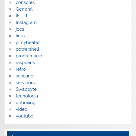
consoles
General
IFTTT
Instagram
jocs
linux
pimyheater
powershell
programació
raspberry
retro
scripting
servidors
Swapbyte
tecnologia
unboxing
video
youtube