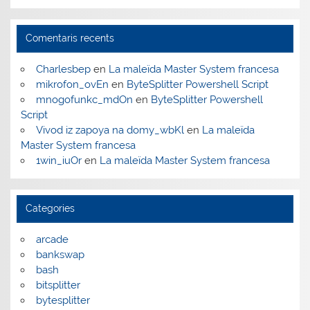
Comentaris recents
Charlesbep
en
La maleïda Master System francesa
mikrofon_ovEn
en
ByteSplitter Powershell Script
mnogofunkc_mdOn
en
ByteSplitter Powershell
Script
Vivod iz zapoya na domy_wbKl
en
La maleïda
Master System francesa
1win_iuOr
en
La maleïda Master System francesa
Categories
arcade
bankswap
bash
bitsplitter
bytesplitter