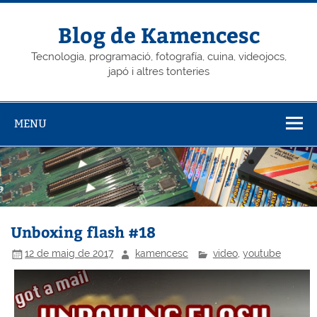
Skip
to
content
Blog de Kamencesc
Tecnologia, programació, fotografía, cuina, videojocs,
japó i altres tonteries
MENU
Unboxing flash #18
12 de maig de 2017
kamencesc
video
,
youtube