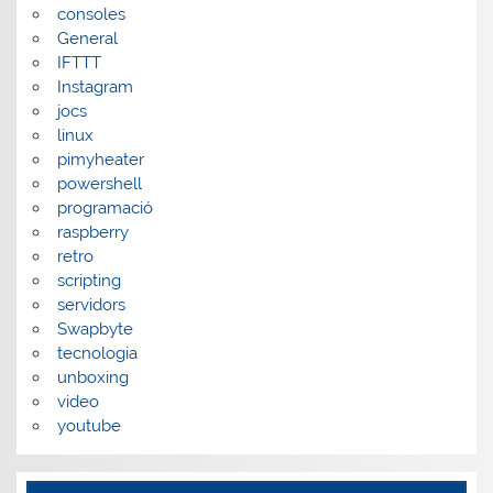
consoles
General
IFTTT
Instagram
jocs
linux
pimyheater
powershell
programació
raspberry
retro
scripting
servidors
Swapbyte
tecnologia
unboxing
video
youtube