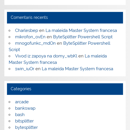
Comentaris recents
Charlesbep
en
La maleïda Master System francesa
mikrofon_ovEn
en
ByteSplitter Powershell Script
mnogofunkc_mdOn
en
ByteSplitter Powershell
Script
Vivod iz zapoya na domy_wbKl
en
La maleïda
Master System francesa
1win_iuOr
en
La maleïda Master System francesa
Categories
arcade
bankswap
bash
bitsplitter
bytesplitter