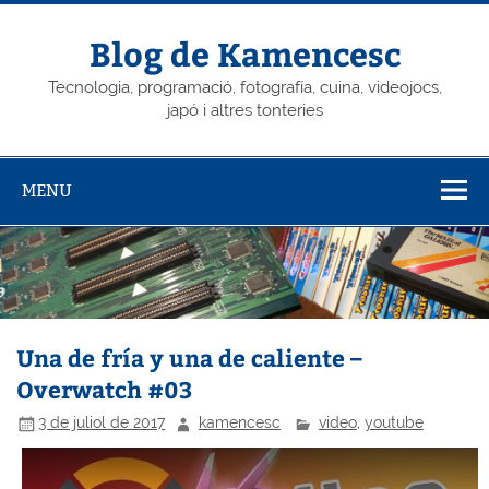
Skip
to
content
Blog de Kamencesc
Tecnologia, programació, fotografía, cuina, videojocs,
japó i altres tonteries
MENU
Una de fría y una de caliente –
Overwatch #03
3 de juliol de 2017
kamencesc
video
,
youtube