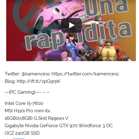
Twitter: @kamencesc https://twitter.com/kamencesc
Blog: http://ift.tt/2pG9rpK
—[PC Gaming]—- – –
Intel Core I5-7600
MSI H110i Pro mini-itx
16GB(2x8GB) G.Skill Ripjaws V
Gigabyte Nvidia GeForce GTX 970 Windforce 3 OC
OCZ 240GB SSD