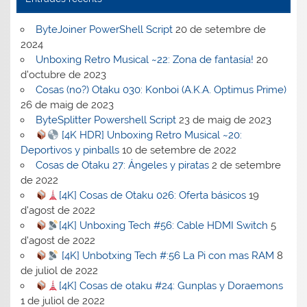
ByteJoiner PowerShell Script
20 de setembre de
2024
Unboxing Retro Musical ~22: Zona de fantasía!
20
d'octubre de 2023
Cosas (no?) Otaku 030: Konboi (A.K.A. Optimus Prime)
26 de maig de 2023
ByteSplitter Powershell Script
23 de maig de 2023
[4K HDR] Unboxing Retro Musical ~20:
Deportivos y pinballs
10 de setembre de 2022
Cosas de Otaku 27: Ángeles y piratas
2 de setembre
de 2022
[4K] Cosas de Otaku 026: Oferta básicos
19
d'agost de 2022
[4K] Unboxing Tech #56: Cable HDMI Switch
5
d'agost de 2022
[4K] Unbotxing Tech #:56 La Pi con mas RAM
8
de juliol de 2022
[4K] Cosas de otaku #24: Gunplas y Doraemons
1 de juliol de 2022