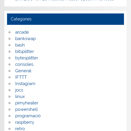
Categories
arcade
bankswap
bash
bitsplitter
bytesplitter
consoles
General
IFTTT
Instagram
jocs
linux
pimyheater
powershell
programació
raspberry
retro