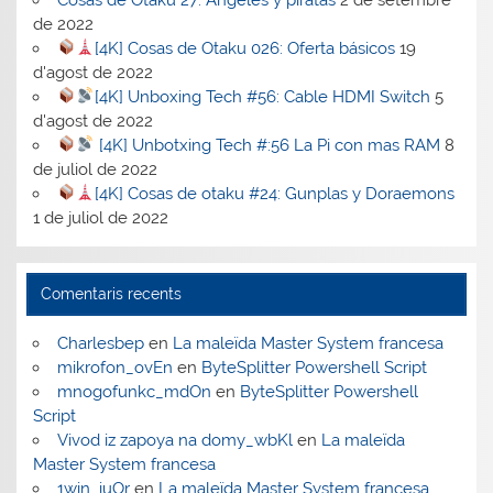
de 2022
[4K] Cosas de Otaku 026: Oferta básicos
19
d'agost de 2022
[4K] Unboxing Tech #56: Cable HDMI Switch
5
d'agost de 2022
[4K] Unbotxing Tech #:56 La Pi con mas RAM
8
de juliol de 2022
[4K] Cosas de otaku #24: Gunplas y Doraemons
1 de juliol de 2022
Comentaris recents
Charlesbep
en
La maleïda Master System francesa
mikrofon_ovEn
en
ByteSplitter Powershell Script
mnogofunkc_mdOn
en
ByteSplitter Powershell
Script
Vivod iz zapoya na domy_wbKl
en
La maleïda
Master System francesa
1win_iuOr
en
La maleïda Master System francesa