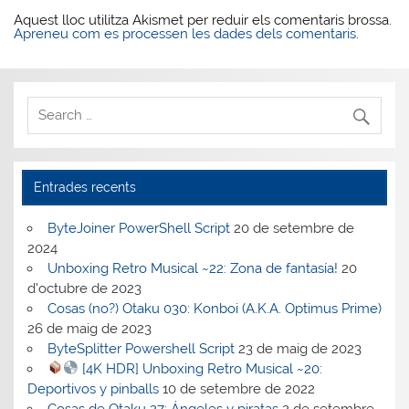
Aquest lloc utilitza Akismet per reduir els comentaris brossa.
Apreneu com es processen les dades dels comentaris
.
Entrades recents
ByteJoiner PowerShell Script
20 de setembre de
2024
Unboxing Retro Musical ~22: Zona de fantasía!
20
d'octubre de 2023
Cosas (no?) Otaku 030: Konboi (A.K.A. Optimus Prime)
26 de maig de 2023
ByteSplitter Powershell Script
23 de maig de 2023
[4K HDR] Unboxing Retro Musical ~20:
Deportivos y pinballs
10 de setembre de 2022
Cosas de Otaku 27: Ángeles y piratas
2 de setembre