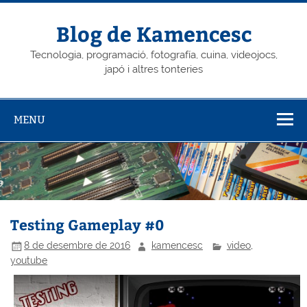
Skip
to
content
Blog de Kamencesc
Tecnologia, programació, fotografía, cuina, videojocs,
japó i altres tonteries
MENU
Testing Gameplay #0
8 de desembre de 2016
kamencesc
video
,
youtube