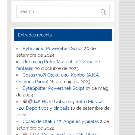
Entrades recents
ByteJoiner PowerShell Script
20 de
setembre de 2024
Unboxing Retro Musical ~22: Zona de
fantasía!
20 d'octubre de 2023
Cosas (no?) Otaku 030: Konboi (A.K.A.
Optimus Prime)
26 de maig de 2023
ByteSplitter Powershell Script
23 de maig
de 2023
[4K HDR] Unboxing Retro Musical
~20: Deportivos y pinballs
10 de setembre de
2022
Cosas de Otaku 27: Ángeles y piratas
2 de
setembre de 2022
[4K] Cosas de Otaku 026: Oferta