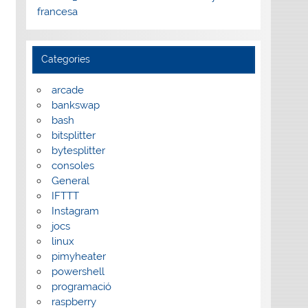
francesa
Categories
arcade
bankswap
bash
bitsplitter
bytesplitter
consoles
General
IFTTT
Instagram
jocs
linux
pimyheater
powershell
programació
raspberry