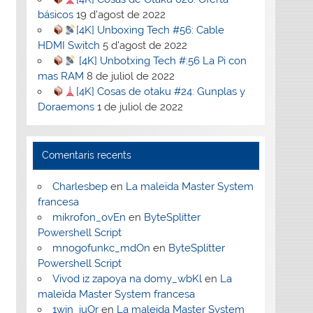
básicos
19 d'agost de 2022
[4K] Unboxing Tech #56: Cable
HDMI Switch
5 d'agost de 2022
[4K] Unbotxing Tech #:56 La Pi con
mas RAM
8 de juliol de 2022
[4K] Cosas de otaku #24: Gunplas y
Doraemons
1 de juliol de 2022
Comentaris recents
Charlesbep
en
La maleïda Master System
francesa
mikrofon_ovEn
en
ByteSplitter
Powershell Script
mnogofunkc_mdOn
en
ByteSplitter
Powershell Script
Vivod iz zapoya na domy_wbKl
en
La
maleïda Master System francesa
1win_iuOr
en
La maleïda Master System