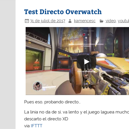
Test Directo Overwatch
31 de juliol de 2017
kamencesc
video
,
youtu
Pues eso, probando directo…
La linia no da de sí, va lento y el juego laguea mucho
descarto el directo XD
via
IFTTT