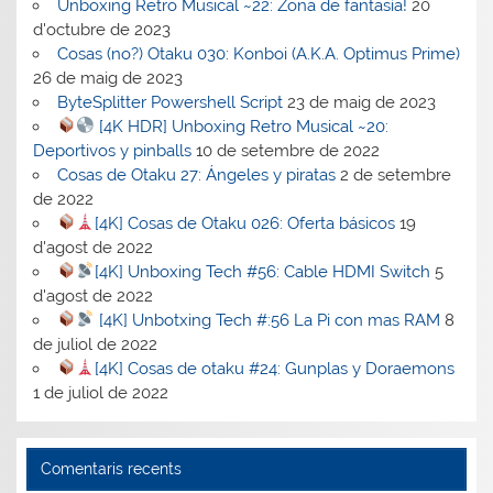
Unboxing Retro Musical ~22: Zona de fantasía!
20
d'octubre de 2023
Cosas (no?) Otaku 030: Konboi (A.K.A. Optimus Prime)
26 de maig de 2023
ByteSplitter Powershell Script
23 de maig de 2023
[4K HDR] Unboxing Retro Musical ~20:
Deportivos y pinballs
10 de setembre de 2022
Cosas de Otaku 27: Ángeles y piratas
2 de setembre
de 2022
[4K] Cosas de Otaku 026: Oferta básicos
19
d'agost de 2022
[4K] Unboxing Tech #56: Cable HDMI Switch
5
d'agost de 2022
[4K] Unbotxing Tech #:56 La Pi con mas RAM
8
de juliol de 2022
[4K] Cosas de otaku #24: Gunplas y Doraemons
1 de juliol de 2022
Comentaris recents