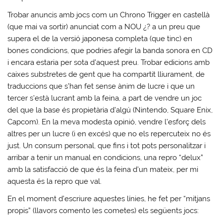
Trobar anuncis amb jocs com un Chrono Trigger en castellà
(que mai va sortir) anunciat com a NOU ¿? a un preu que
supera el de la versió japonesa completa (que tinc) en
bones condicions, que podries afegir la banda sonora en CD
i encara estaria per sota d’aquest preu. Trobar edicions amb
caixes substretes de gent que ha compartit lliurament, de
traduccions que s’han fet sense ànim de lucre i que un
tercer s’està lucrant amb la feina, a part de vendre un joc
del que la base és propietària d’algú (Nintendo, Square Enix,
Capcom). En la meva modesta opinió, vendre l’esforç dels
altres per un lucre (i en excés) que no els repercuteix no és
just. Un consum personal, que fins i tot pots personalitzar i
arribar a tenir un manual en condicions, una repro “delux”
amb la satisfacció de que és la feina d’un mateix, per mi
aquesta és la repro que val.
En el moment d’escriure aquestes línies, he fet per “mitjans
propis” (llavors comento les cometes) els següents jocs: