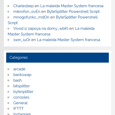
Charlesbep
en
La maleïda Master System francesa
mikrofon_ovEn
en
ByteSplitter Powershell Script
mnogofunkc_mdOn
en
ByteSplitter Powershell
Script
Vivod iz zapoya na domy_wbKl
en
La maleïda
Master System francesa
1win_iuOr
en
La maleïda Master System francesa
Categories
arcade
bankswap
bash
bitsplitter
bytesplitter
consoles
General
IFTTT
Instagram