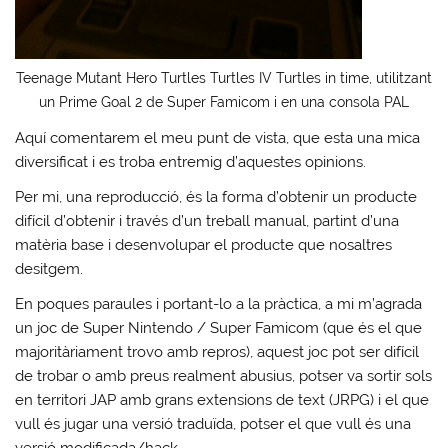
Teenage Mutant Hero Turtles Turtles IV Turtles in time, utilitzant
un Prime Goal 2 de Super Famicom i en una consola PAL
Aquí comentarem el meu punt de vista, que esta una mica
diversificat i es troba entremig d’aquestes opinions.
Per mi, una reproducció, és la forma d’obtenir un producte
difícil d’obtenir i través d’un treball manual, partint d’una
matèria base i desenvolupar el producte que nosaltres
desitgem.
En poques paraules i portant-lo a la pràctica, a mi m’agrada
un joc de Super Nintendo / Super Famicom (que és el que
majoritàriament trovo amb repros), aquest joc pot ser difícil
de trobar o amb preus realment abusius, potser va sortir sols
en territori JAP amb grans extensions de text (JRPG) i el que
vull és jugar una versió traduïda, potser el que vull és una