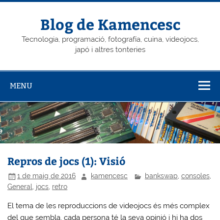
Skip
to
content
Blog de Kamencesc
Tecnologia, programació, fotografía, cuina, videojocs,
japó i altres tonteries
MENU
Repros de jocs (1): Visió
1 de maig de 2016
kamencesc
bankswap
,
consoles
,
General
,
jocs
,
retro
El tema de les reproduccions de videojocs és més complex
del que sembla, cada persona té la seva opinió i hi ha dos