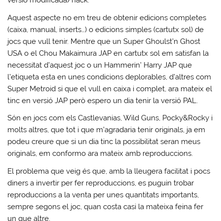
versió modificada/hack.
Aquest aspecte no em treu de obtenir edicions completes
(caixa, manual, inserts…) o edicions simples (cartutx sol) de
jocs que vull tenir. Mentre que un Super Ghoulst’n Ghost
USA o el Chou Makaimura JAP en cartutx sol em satisfan la
necessitat d’aquest joc o un Hammerin’ Harry JAP que
l’etiqueta esta en unes condicions deplorables, d’altres com
Super Metroid si que el vull en caixa i complet, ara mateix el
tinc en versió JAP però espero un dia tenir la versió PAL.
Són en jocs com els Castlevanias, Wild Guns, Pocky&Rocky i
molts altres, que tot i que m’agradaria tenir originals, ja em
podeu creure que si un dia tinc la possibilitat seran meus
originals, em conformo ara mateix amb reproduccions.
El problema que veig és que, amb la lleugera facilitat i pocs
diners a invertir per fer reproduccions, es puguin trobar
reproduccions a la venta per unes quantitats importants,
sempre segons el joc, quan costa casi la mateixa feina fer
un que altre.