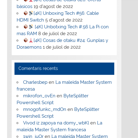
básicos
19 d'agost de 2022
[4K] Unboxing Tech #56: Cable
HDMI Switch
5 d'agost de 2022
[4K] Unbotxing Tech #:56 La Pi con
mas RAM
8 de juliol de 2022
[4K] Cosas de otaku #24: Gunplas y
Doraemons
1 de juliol de 2022
Comentaris recents
Charlesbep
en
La maleïda Master System
francesa
mikrofon_ovEn
en
ByteSplitter
Powershell Script
mnogofunkc_mdOn
en
ByteSplitter
Powershell Script
Vivod iz zapoya na domy_wbKl
en
La
maleïda Master System francesa
1win_iuOr
en
La maleïda Master System