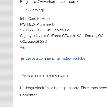
Blog: http://www.kamencesc.com/
—[PC Gaming]—- – –
Intel Core I5-7600
MSI H110i Pro mini-itx
16GB(2x8GB) G.Skill Ripjaws V
Gigabyte Nvidia GeForce GTX 970 Windforce 3 OC
OCZ 240GB SSD
via
IFTTT
Leave a comment
video
,
youtube
Deixa un comentari
L'adreça electrònica no es publicarà.
Els camps nece
Comentari
*