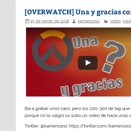
[OVERWATCH] Una y gracias con
15 de gener de 2018
kamencesc
video
,
you
Iba a grabar unos caos, pero los 200~300 de lag que
porque no lo valgo) os subo un video de hace unas 
Twitter: @kamencesc https://twitter.com/kamences