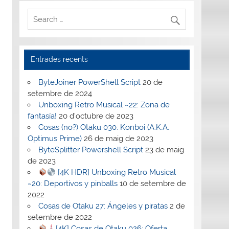
Entrades recents
ByteJoiner PowerShell Script
20 de
setembre de 2024
Unboxing Retro Musical ~22: Zona de
fantasía!
20 d'octubre de 2023
Cosas (no?) Otaku 030: Konboi (A.K.A.
Optimus Prime)
26 de maig de 2023
ByteSplitter Powershell Script
23 de maig
de 2023
[4K HDR] Unboxing Retro Musical
~20: Deportivos y pinballs
10 de setembre de
2022
Cosas de Otaku 27: Ángeles y piratas
2 de
setembre de 2022
[4K] Cosas de Otaku 026: Oferta