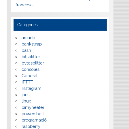
francesa
Categories
arcade
bankswap
bash
bitsplitter
bytesplitter
consoles
General
IFTTT
Instagram
jocs
linux
pimyheater
powershell
programació
raspberry