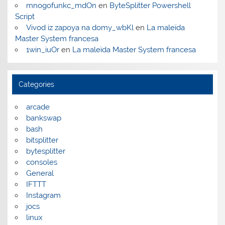
mnogofunkc_mdOn
en
ByteSplitter Powershell
Script
Vivod iz zapoya na domy_wbKl
en
La maleïda
Master System francesa
1win_iuOr
en
La maleïda Master System francesa
Categories
arcade
bankswap
bash
bitsplitter
bytesplitter
consoles
General
IFTTT
Instagram
jocs
linux