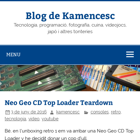
Skip
to
content
Blog de Kamencesc
Tecnologia, programació, fotografía, cuina, videojocs,
japó i altres tonteries
MENU
Neo Geo CD Top Loader Teardown
3 de juny de 2016
kamencesc
consoles
,
retro
,
tecnologia
,
video
,
youtube
Bé, en l’unboxing retro 1 em va arribar una Neo Geo CD Top
Loader y he decidit donar un cop d’ull.