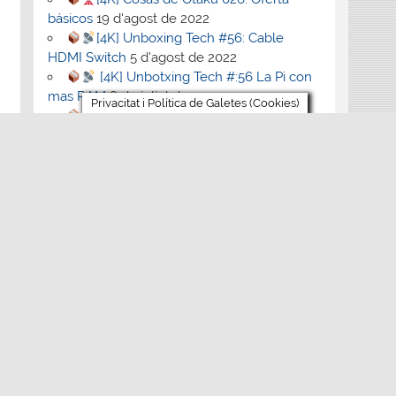
básicos
19 d'agost de 2022
[4K] Unboxing Tech #56: Cable
HDMI Switch
5 d'agost de 2022
[4K] Unbotxing Tech #:56 La Pi con
mas RAM
8 de juliol de 2022
Privacitat i Política de Galetes (Cookies)
[4K] Cosas de otaku #24: Gunplas y
Doraemons
1 de juliol de 2022
Comentaris recents
Charlesbep
en
La maleïda Master System
francesa
mikrofon_ovEn
en
ByteSplitter
Powershell Script
mnogofunkc_mdOn
en
ByteSplitter
Powershell Script
Vivod iz zapoya na domy_wbKl
en
La
maleïda Master System francesa
1win_iuOr
en
La maleïda Master System