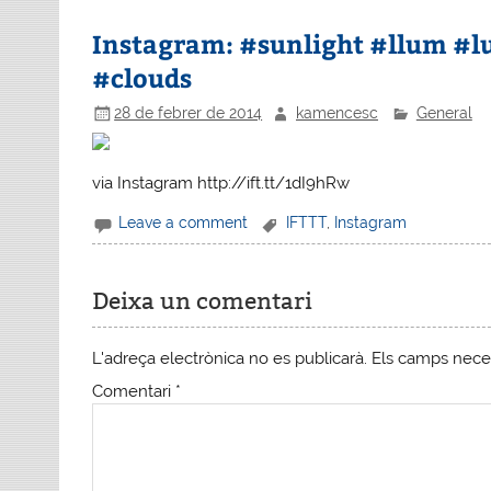
Instagram: #sunlight #llum #l
#clouds
28 de febrer de 2014
kamencesc
General
via Instagram http://ift.tt/1dI9hRw
Leave a comment
IFTTT
,
Instagram
Deixa un comentari
L'adreça electrònica no es publicarà.
Els camps nece
Comentari
*