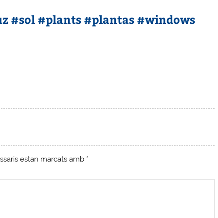
uz #sol #plants #plantas #windows
ssaris estan marcats amb
*