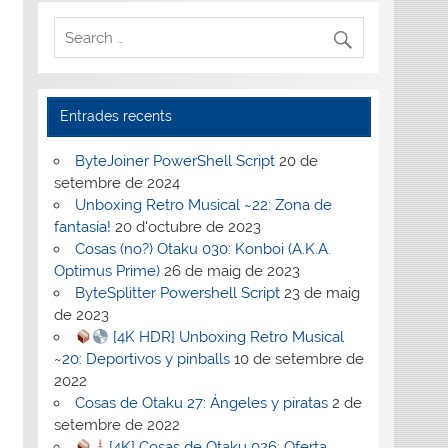
Entrades recents
ByteJoiner PowerShell Script
20 de
setembre de 2024
Unboxing Retro Musical ~22: Zona de
fantasía!
20 d'octubre de 2023
Cosas (no?) Otaku 030: Konboi (A.K.A.
Optimus Prime)
26 de maig de 2023
ByteSplitter Powershell Script
23 de maig
de 2023
[4K HDR] Unboxing Retro Musical
~20: Deportivos y pinballs
10 de setembre de
2022
Cosas de Otaku 27: Ángeles y piratas
2 de
setembre de 2022
[4K] Cosas de Otaku 026: Oferta