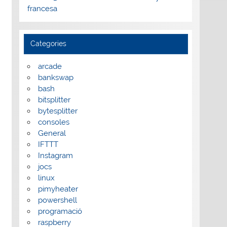
francesa
Categories
arcade
bankswap
bash
bitsplitter
bytesplitter
consoles
General
IFTTT
Instagram
jocs
linux
pimyheater
powershell
programació
raspberry