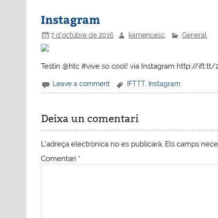
Instagram
7 d'octubre de 2016
kamencesc
General
Testin @htc #vive so cool! via Instagram http://ift.tt/
Leave a comment
IFTTT
,
Instagram
Deixa un comentari
L'adreça electrònica no es publicarà.
Els camps nece
Comentari
*