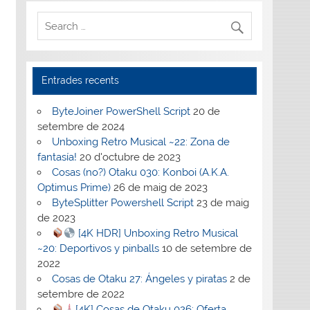
Entrades recents
ByteJoiner PowerShell Script
20 de
setembre de 2024
Unboxing Retro Musical ~22: Zona de
fantasía!
20 d'octubre de 2023
Cosas (no?) Otaku 030: Konboi (A.K.A.
Optimus Prime)
26 de maig de 2023
ByteSplitter Powershell Script
23 de maig
de 2023
[4K HDR] Unboxing Retro Musical
~20: Deportivos y pinballs
10 de setembre de
2022
Cosas de Otaku 27: Ángeles y piratas
2 de
setembre de 2022
[4K] Cosas de Otaku 026: Oferta