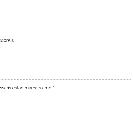
2d0rKis
ssaris estan marcats amb
*