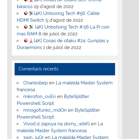
básicos
19 d'agost de 2022
[4K] Unboxing Tech #56: Cable
HDMI Switch
5 d'agost de 2022
[4K] Unbotxing Tech #:56 La Pi con
mas RAM
8 de juliol de 2022
[4K] Cosas de otaku #24: Gunplas y
Doraemons
1 de juliol de 2022
Comentaris recents
Charlesbep
en
La maleïda Master System
francesa
mikrofon_ovEn
en
ByteSplitter
Powershell Script
mnogofunkc_mdOn
en
ByteSplitter
Powershell Script
Vivod iz zapoya na domy_wbKl
en
La
maleïda Master System francesa
1win_iuOr
en
La maleïda Master System