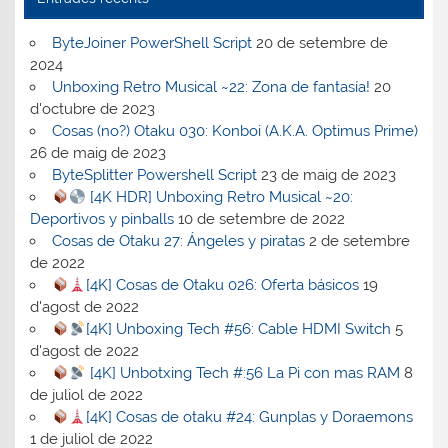
ByteJoiner PowerShell Script
20 de setembre de
2024
Unboxing Retro Musical ~22: Zona de fantasía!
20
d'octubre de 2023
Cosas (no?) Otaku 030: Konboi (A.K.A. Optimus Prime)
26 de maig de 2023
ByteSplitter Powershell Script
23 de maig de 2023
[4K HDR] Unboxing Retro Musical ~20:
Deportivos y pinballs
10 de setembre de 2022
Cosas de Otaku 27: Ángeles y piratas
2 de setembre
de 2022
[4K] Cosas de Otaku 026: Oferta básicos
19
d'agost de 2022
[4K] Unboxing Tech #56: Cable HDMI Switch
5
d'agost de 2022
[4K] Unbotxing Tech #:56 La Pi con mas RAM
8
de juliol de 2022
[4K] Cosas de otaku #24: Gunplas y Doraemons
1 de juliol de 2022