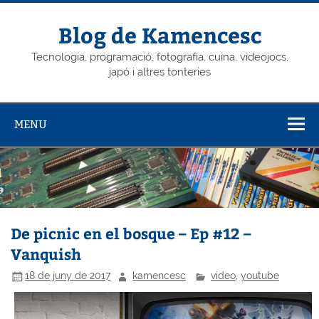
Skip
to
content
Blog de Kamencesc
Tecnologia, programació, fotografía, cuina, videojocs,
japó i altres tonteries
MENU
De picnic en el bosque – Ep #12 –
Vanquish
18 de juny de 2017
kamencesc
video
,
youtube