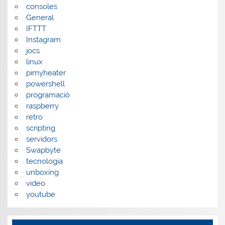
consoles
General
IFTTT
Instagram
jocs
linux
pimyheater
powershell
programació
raspberry
retro
scripting
servidors
Swapbyte
tecnologia
unboxing
video
youtube