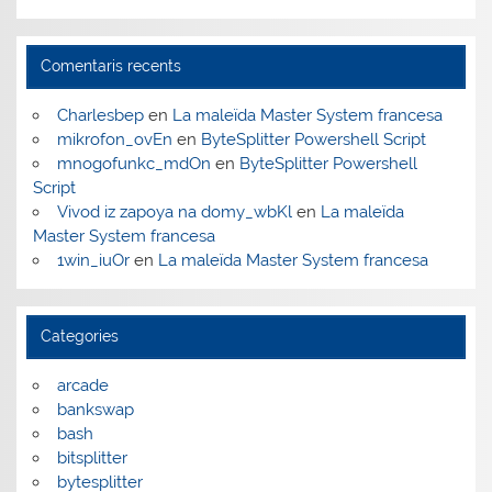
Comentaris recents
Charlesbep
en
La maleïda Master System francesa
mikrofon_ovEn
en
ByteSplitter Powershell Script
mnogofunkc_mdOn
en
ByteSplitter Powershell
Script
Vivod iz zapoya na domy_wbKl
en
La maleïda
Master System francesa
1win_iuOr
en
La maleïda Master System francesa
Categories
arcade
bankswap
bash
bitsplitter
bytesplitter