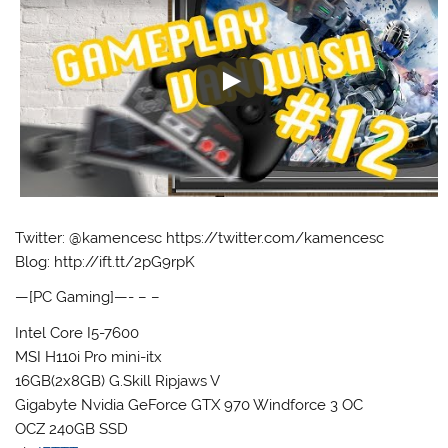
Twitter: @kamencesc https://twitter.com/kamencesc
Blog: http://ift.tt/2pG9rpK
—[PC Gaming]—- – –
Intel Core I5-7600
MSI H110i Pro mini-itx
16GB(2x8GB) G.Skill Ripjaws V
Gigabyte Nvidia GeForce GTX 970 Windforce 3 OC
OCZ 240GB SSD