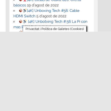
básicos
19 d'agost de 2022
[4K] Unboxing Tech #56: Cable
HDMI Switch
5 d'agost de 2022
[4K] Unbotxing Tech #:56 La Pi con
mas RAM
8 de juliol de 2022
Privacitat i Política de Galetes (Cookies)
[4K] Cosas de otaku #24: Gunplas y
Doraemons
1 de juliol de 2022
Comentaris recents
Charlesbep
en
La maleïda Master System
francesa
mikrofon_ovEn
en
ByteSplitter
Powershell Script
mnogofunkc_mdOn
en
ByteSplitter
Powershell Script
Vivod iz zapoya na domy_wbKl
en
La
maleïda Master System francesa
1win_iuOr
en
La maleïda Master System