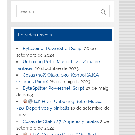
Entrades recents
ByteJoiner PowerShell Script
20 de
setembre de 2024
Unboxing Retro Musical ~22: Zona de
fantasía!
20 d'octubre de 2023
Cosas (no?) Otaku 030: Konboi (A.K.A.
Optimus Prime)
26 de maig de 2023
ByteSplitter Powershell Script
23 de maig
de 2023
[4K HDR] Unboxing Retro Musical
~20: Deportivos y pinballs
10 de setembre de
2022
Cosas de Otaku 27: Ángeles y piratas
2 de
setembre de 2022
[4K] Cosas de Otaku 026: Oferta