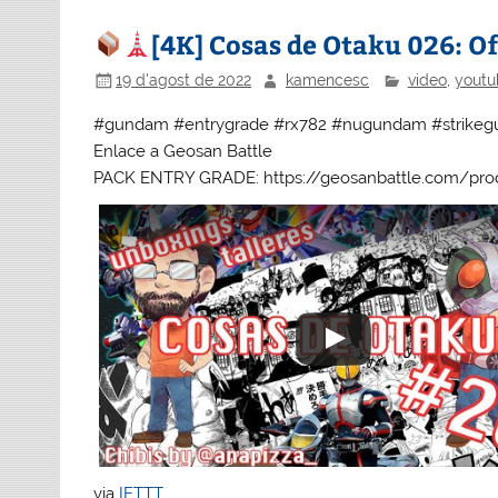
[4K] Cosas de Otaku 026: Of
19 d'agost de 2022
kamencesc
video
,
youtu
#gundam #entrygrade #rx782 #nugundam #strike
Enlace a Geosan Battle
PACK ENTRY GRADE: https://geosanbattle.com/pro
via
IFTTT