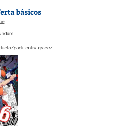
erta básicos
be
gundam
ducto/pack-entry-grade/