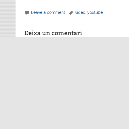
Leave a comment
video
,
youtube
Deixa un comentari
L'adreça electrònica no es publicarà.
Els camps nece
Comentari
*
Nom
*